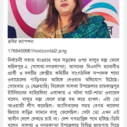
ছবির ক্যাপশন:
1768459961horizontal2.png
নির্বাচনী সভায় যাওয়ার পথে সড়কের ওপর বালুর বস্তা ফেলে
ফরিদপুর-২ (সালথা-নগরকান্দা) আসনের বিএনপি মনোনীত
প্রার্থী ও দলটির কেন্দ্রীয় কমিটির সাংগঠনিক সম্পাদক শামা
ওবায়েদের গাড়িবহর আটকে দেওয়ার অভিযোগ উঠেছে।
সোমবার (২ ফেব্রুয়ারি) বিকেলে সালথা উপজেলার রামকান্তপুর
ইউনিয়নের বাহিরদিয়া এলাকায় এ ঘটনা ঘটে।শামা ওবায়েদ
বলেন, বালুর বস্তা ফেলে রাস্তা বন্ধ করে রাখল। এটা তো
আওয়ামী লীগ করেছিল। ফ্যাসিবাদের সময় বেগম খালেদা
জিয়ার বাড়ির সামনে বালু ফেলেছিল। সেটা তো এখন এই
স্বাধীন দেশে দেখতে চাই না। দেশ গণতান্ত্রিক পথে হাঁটছে।তিনি
বলেন, সালথা ও নগরকান্দা উপজেলার বিভিন্ন জায়গায় গিয়ে