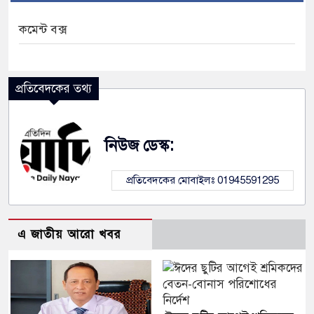
কমেন্ট বক্স
প্রতিবেদকের তথ্য
নিউজ ডেস্ক:
প্রতিবেদকের মোবাইলঃ 01945591295
এ জাতীয় আরো খবর