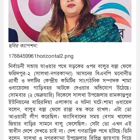
ছবির ক্যাপশন:
1768459961horizontal2.png
নির্বাচনী সভায় যাওয়ার পথে সড়কের ওপর বালুর বস্তা ফেলে
ফরিদপুর-২ (সালথা-নগরকান্দা) আসনের বিএনপি মনোনীত
প্রার্থী ও দলটির কেন্দ্রীয় কমিটির সাংগঠনিক সম্পাদক শামা
ওবায়েদের গাড়িবহর আটকে দেওয়ার অভিযোগ উঠেছে।
সোমবার (২ ফেব্রুয়ারি) বিকেলে সালথা উপজেলার রামকান্তপুর
ইউনিয়নের বাহিরদিয়া এলাকায় এ ঘটনা ঘটে।শামা ওবায়েদ
বলেন, বালুর বস্তা ফেলে রাস্তা বন্ধ করে রাখল। এটা তো
আওয়ামী লীগ করেছিল। ফ্যাসিবাদের সময় বেগম খালেদা
জিয়ার বাড়ির সামনে বালু ফেলেছিল। সেটা তো এখন এই
স্বাধীন দেশে দেখতে চাই না। দেশ গণতান্ত্রিক পথে হাঁটছে।তিনি
বলেন, সালথা ও নগরকান্দা উপজেলার বিভিন্ন জায়গায় গিয়ে