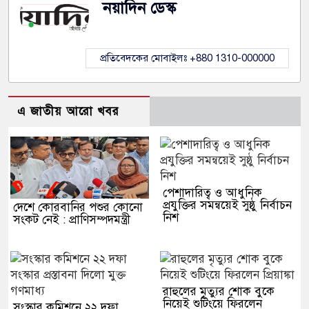
নয়াদিন ডেস্ক
প্রতিবেদকের মোবাইলঃ +880 1310-000000
এ জাতীয় আরো খবর
পেশাদারিত্ব ও আধুনিক
প্রযুক্তির সমন্বয়েই সুষ্ঠু নির্বাচন
দেশে কোরবানির পশুর কোনো
নিশ
সংকট নেই : প্রাণিসম্পদমন্ত্রী
রাহুলের মৃত্যুর শোক বুকে
নিয়েই শুটিংয়ে ফিরলেন
সংস্কার কমিশনে ২২ দফা