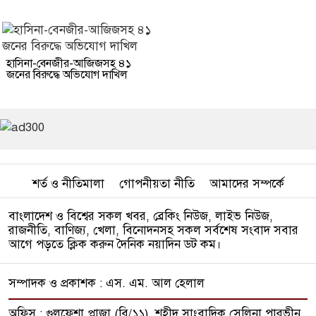
হাসিনা-বেনজীর-আজিজসহ ৪১
জনের বিরুদ্ধে অভিযোগ দাখিল
শর্ত ও নীতিমালা
গোপনীয়তা নীতি
আমাদের সম্পর্কে
বাংলাদেশ ও বিশ্বের সকল খবর, ব্রেকিং নিউজ, লাইভ নিউজ,
রাজনীতি, বাণিজ্য, খেলা, বিনোদনসহ সকল সর্বশেষ সংবাদ সবার
আগে পড়তে ক্লিক করুন দৈনিক নয়াদিন ডট কম।
সম্পাদক ও প্রকাশক : এস. এম. আল হেলাল
অফিস : গুলফেশা প্লাজা (বি/১১), শহীদ সাংবাদিক সেলিনা পারভীন