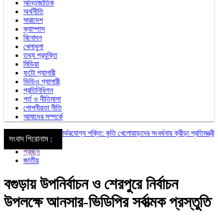
আন্তজাতিক
অর্থনীতি
সারাদেশ
ক্যাম্পাস
বিনোদন
খেলাধুলা
তথ্য প্রযুক্তি
মিডিয়া
ফটো গ্যালারী
ভিডিও গ্যালারী
প্রতিনিধিগন
শর্ত ও নীতিমালা
গোপনীয়তা নীতি
আমাদের সম্পর্কে
ভিডিপি ক্রীড়াঙ্গনের নির্ভরযোগ্য শক্তি: কৃতি খেলোয়াড়দের সংবর্ধনায় ক্রীড়া প্রতিমন্ত্রী
আকস
সংবাদ শিরোনাম :
প্রচ্ছদ
জাতীয়
বগুড়ায় উপনির্বাচন ও শেরপুরে নির্বাচন
উপলক্ষে আনসার-ভিডিপির সর্বাত্মক প্রস্তুতি