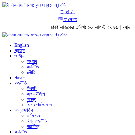
English
ই-পেপার
ঢাকা
আজকের তারিখঃ
১০ আগস্ট ২০২৬
|
বঙ্গাব্দ
English
প্রচ্ছদ
জাতীয়
অপরাধ
অর্থনীতি
দুর্নীতি
প্রচ্ছদ
রাজনীতি
বিএনপি
আওয়ামীলীগ
অনন্য
বিশেষ প্রতিবেদন
আন্তজাতিক
জাতিসংঘ
বিশ্ব রাজনীতি
সারাবিশ্ব
অর্থনীতি