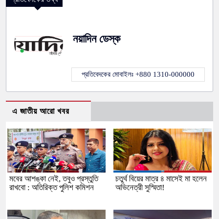
নয়াদিন ডেস্ক
প্রতিবেদকের মোবাইলঃ +880 1310-000000
এ জাতীয় আরো খবর
মবের আশঙ্কা নেই, তবুও প্রস্তুতি
চতুর্থ বিয়ের মাত্র ৪ মাসেই মা হলেন
রাখবো : অতিরিক্ত পুলিশ কমিশন
অভিনেত্রী সুস্মিতা!